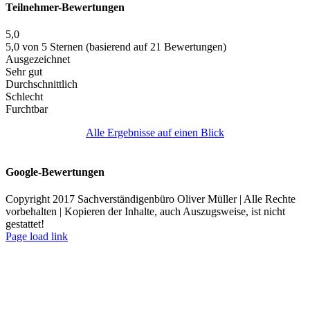
Teilnehmer-Bewertungen
5,0
5,0 von 5 Sternen (basierend auf 21 Bewertungen)
Ausgezeichnet
Sehr gut
Durchschnittlich
Schlecht
Furchtbar
Alle Ergebnisse auf einen Blick
Google-Bewertungen
Copyright 2017 Sachverständigenbüro Oliver Müller | Alle Rechte
vorbehalten | Kopieren der Inhalte, auch Auszugsweise, ist nicht
gestattet!
Facebook
X
Instagram
LinkedIn
Xing
E-
Page load link
Mail
Anmelden