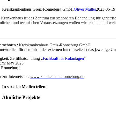
Kreiskrankenhaus Greiz-Ronneburg GmbH
Oliver Müller
2023-06-19
 Krankenhaus ist das Zentrum zur stationären Behandlung für geriatri
mlichen und technischen Voraussetzungen wollen wir erhalten und weit
ernehmen :
Kreiskrankenhaus Greiz-Ronneburg GmbH
antwortlich für den Inhalt der externen Internetseite ist das jeweilige 
igkeit:
Zertifikatschulung „
Fachkraft für Rufanlagen
“
um:
May 2023
: Ronneburg
 zur Internetseite:
www.krankenhaus-ronneburg.de
In sozialen Medien teilen:
Facebook
X
LinkedIn
Pinterest
E-
Ähnliche Projekte
Mail