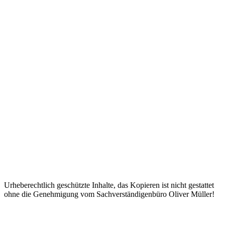
Das Passwort muss mindestens 8
Zeichen aus Zahlen und Buchstaben enthalten, mindestens 1
Großbuchstaben enthalten
Ich habe die Datenschutzerklärung gelesen und akzeptiere diese.
Datenschutzerklärung
Angemeldet bleiben
Anmelden
Registrieren
Passwort wiederherstellen
Zurücksetzungslink senden
Link zum Zurücksetzen des Passworts gesendet
to your email
Schließen
Bestätigungslink gesendet
Please follow the instructions sent to your
email address
Schließen
Kein Konto?
Registrieren
Anmelden
Passwort verloren
Urheberechtlich geschützte Inhalte, das Kopieren ist nicht gestattet
ohne die Genehmigung vom Sachverständigenbüro Oliver Müller!
Nach
oben